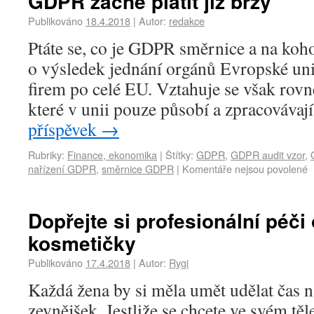
GDPR začne platit již brzy
Publikováno
18.4.2018
|
Autor:
redakce
Ptáte se, co je GDPR směrnice a na koho
o výsledek jednání orgánů Evropské uni
firem po celé EU. Vztahuje se však rovn
které v unii pouze působí a zpracováva
příspěvek
→
Rubriky:
Finance, ekonomika
|
Štítky:
GDPR
,
GDPR audit vzor
,
nařízení GDPR
,
směrnice GDPR
|
Komentáře nejsou povolené
Dopřejte si profesionální péči
kosmetičky
Publikováno
17.4.2018
|
Autor:
Rygi
Každá žena by si měla umět udělat čas n
zevnějšek. Jestliže se chcete ve svém těl