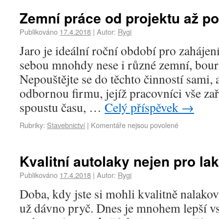
Zemní práce od projektu až p
Publikováno
17.4.2018
|
Autor:
Rygi
Jaro je ideální roční období pro zahájen
sebou mnohdy nese i různé zemní, boura
Nepouštějte se do těchto činností sami, a
odbornou firmu, jejíž pracovníci vše zaří
spoustu času, …
Celý příspěvek
→
Rubriky:
Stavebnictví
|
Komentáře nejsou povolené
Kvalitní autolaky nejen pro la
Publikováno
17.4.2018
|
Autor:
Rygi
Doba, kdy jste si mohli kvalitně nalako
už dávno pryč. Dnes je mnohem lepší vs