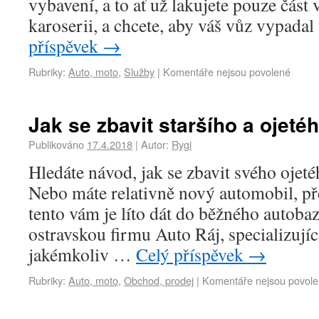
vybavení, a to ať už lakujete pouze část
karoserii, a chcete, aby váš vůz vypada
příspěvek
→
Rubriky:
Auto, moto
,
Služby
|
Komentáře nejsou povolené
Jak se zbavit staršího a ojeté
Publikováno
17.4.2018
|
Autor:
Rygi
Hledáte návod, jak se zbavit svého ojeté
Nebo máte relativně nový automobil, př
tento vám je líto dát do běžného autoba
ostravskou firmu Auto Ráj, specializují
jakémkoliv …
Celý příspěvek
→
Rubriky:
Auto, moto
,
Obchod, prodej
|
Komentáře nejsou povol