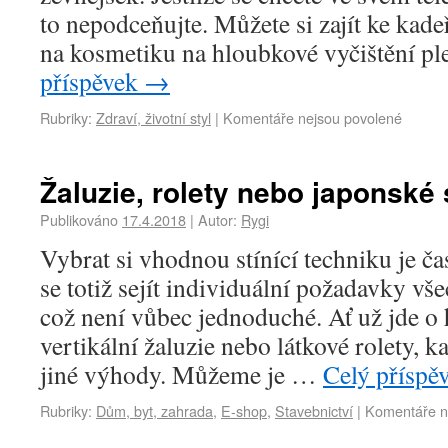
to nepodceňujte. Můžete si zajít ke kade
na kosmetiku na hloubkové vyčištění p
příspěvek
→
Rubriky:
Zdraví, životní styl
|
Komentáře nejsou povolené
Žaluzie, rolety nebo japonské
Publikováno
17.4.2018
|
Autor:
Rygi
Vybrat si vhodnou stínící techniku je ča
se totiž sejít individuální požadavky vš
což není vůbec jednoduché. Ať už jde o h
vertikální žaluzie nebo látkové rolety, 
jiné výhody. Můžeme je …
Celý příspě
Rubriky:
Dům, byt, zahrada
,
E-shop
,
Stavebnictví
|
Komentáře n