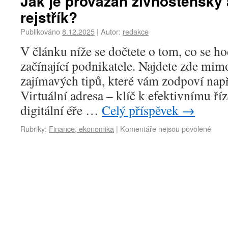
Jak je provázán živnostenský
rejstřík?
Publikováno
8.12.2025
|
Autor:
redakce
V článku níže se dočtete o tom, co se ho
začínající podnikatele. Najdete zde mim
zajímavých tipů, které vám zodpoví např
Virtuální adresa – klíč k efektivnímu ří
digitální éře …
Celý příspěvek
→
Rubriky:
Finance, ekonomika
|
Komentáře nejsou povolené