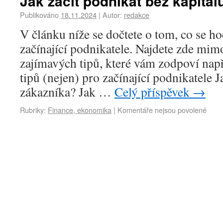
Jak začít podnikat bez kapitál
Publikováno
18.11.2024
|
Autor:
redakce
V článku níže se dočtete o tom, co se ho
začínající podnikatele. Najdete zde mim
zajímavých tipů, které vám zodpoví např
tipů (nejen) pro začínající podnikatele J
zákazníka? Jak …
Celý příspěvek
→
Rubriky:
Finance, ekonomika
|
Komentáře nejsou povolené