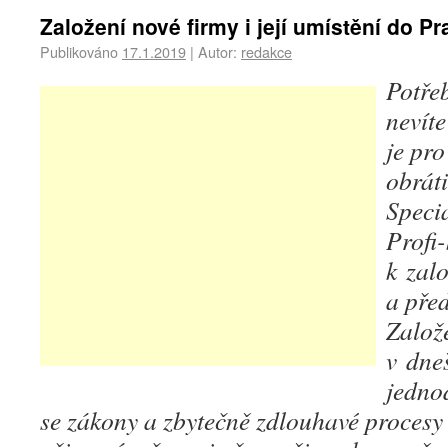
Založení nové firmy i její umístění do P
Publikováno
17.1.2019
|
Autor:
redakce
Potřeb
nevíte
je pro
obráti
Speci
Profi
k zalo
a před
Založ
v dne
jedno
se zákony a zbytečně zdlouhavé procesy