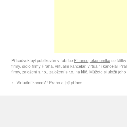
Příspěvek byl publikován v rubrice
Finance, ekonomika
se štítk
firmy
,
sídlo firmy Praha
,
virtuální kancelář
,
virtuální kancelář Pra
firmy
,
založení s.r.o.
,
založení s.r.o. na klíč
. Můžete si uložit jeho
←
Virtuální kancelář Praha a její přínos