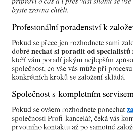
připraví o čas a i přes vaši snahu se vše
byste zrovna chtěli.
Profesionální poradenství k založe
Pokud se přece jen rozhodnete sami založi
nechat si poradit od specialistů
dobré
kteří vám poradí jakým nejlepším způso
společnost, co vše vás může při procesu
konkrétních kroků se založení skládá.
Společnost s kompletním servise
za
Pokud se ovšem rozhodnete ponechat
společnosti Profi-kancelář, čeká vás kom
prvotního kontaktu až po samotné založe