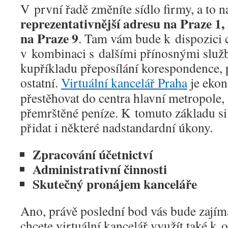
V první řadě změníte sídlo firmy, a to n
reprezentativnější adresu na Praze 1,
na Praze 9
. Tam vám bude k dispozici 
v kombinaci s dalšími přínosnými služb
kupříkladu přeposílání korespondence,
ostatní.
Virtuální kancelář Praha
je ekon
přestěhovat do centra hlavní metropole, a
přemrštěné peníze. K tomuto základu s
přidat i některé nadstandardní úkony.
Zpracování účetnictví
Administrativní činnosti
Skutečný pronájem kanceláře
Ano, právě poslední bod vás bude zají
chcete virtuální kancelář využít také k