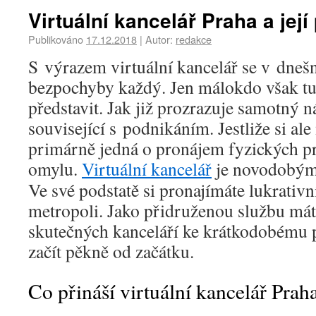
Virtuální kancelář Praha a její
Publikováno
17.12.2018
|
Autor:
redakce
S výrazem virtuální kancelář se v dnešn
bezpochyby každý. Jen málokdo však tuš
představit. Jak již prozrazuje samotný n
související s podnikáním. Jestliže si ale 
primárně jedná o pronájem fyzických pro
omylu.
Virtuální kancelář
je novodobým
Ve své podstatě si pronajímáte lukrativn
metropoli. Jako přidruženou službu má
skutečných kanceláří ke krátkodobému 
začít pěkně od začátku.
Co přináší virtuální kancelář Prah