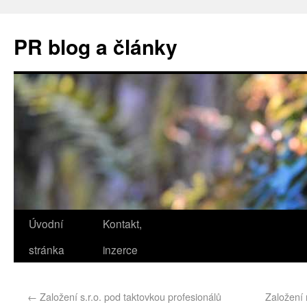
PR blog a články
Úvodní
Kontakt,
stránka
inzerce
←
Založení s.r.o. pod taktovkou profesionálů
Založení 