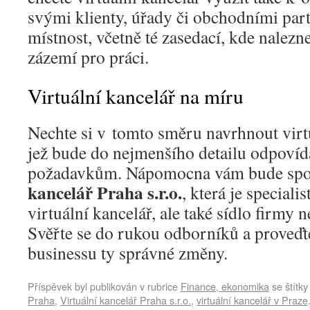
svými klienty, úřady či obchodními par
místnost, včetně té zasedací, kde nalezn
zázemí pro práci.
Virtuální kancelář na míru
Nechte si v tomto směru navrhnout virt
jež bude do nejmenšího detailu odpoví
požadavkům. Nápomocna vám bude spo
kancelář Praha s.r.o.
, která je special
virtuální kancelář, ale také sídlo firmy n
Svěřte se do rukou odborníků a proveďt
businessu ty správné změny.
Příspěvek byl publikován v rubrice
Finance, ekonomika
se štítk
Praha
,
Virtuální kancelář Praha s.r.o.
,
virtuální kancelář v Praze